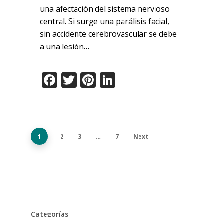
una afectación del sistema nervioso
central. Si surge una parálisis facial,
sin accidente cerebrovascular se debe
a una lesión…
Facebook
Twitter
Pinterest
LinkedIn
1
2
3
…
7
Next
Categorías