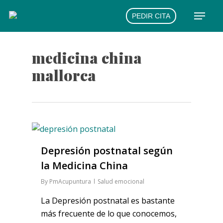
Skip
Menu
PEDIR CITA
to
main
content
medicina china
mallorca
Depresión postnatal según
la Medicina China
By
PmAcupuntura
Salud emocional
La Depresión postnatal es bastante
más frecuente de lo que conocemos,