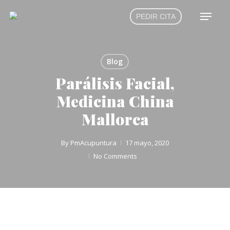
Skip
Menu
PEDIR CITA
to
main
content
Blog
Parálisis Facial,
Medicina China
Mallorca
By
PmAcupuntura
17 mayo, 2020
No Comments