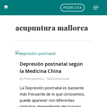
Skip
Menu
PEDIR CITA
to
main
content
acupuntura mallorca
Depresión postnatal según
la Medicina China
By
PmAcupuntura
Salud emocional
La Depresión postnatal es bastante
más frecuente de lo que conocemos,
puede aparecer con diferentes
síntomas dependiendo del órgano