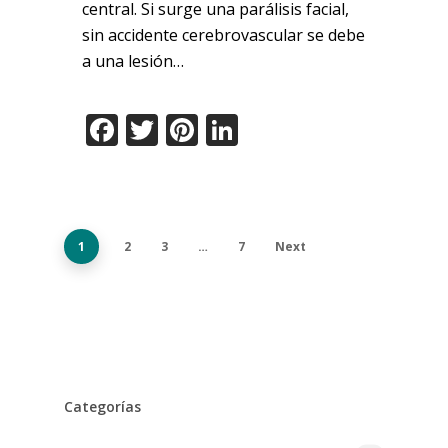
central. Si surge una parálisis facial,
sin accidente cerebrovascular se debe
a una lesión…
Facebook
Twitter
Pinterest
LinkedIn
1
2
3
…
7
Next
Categorías