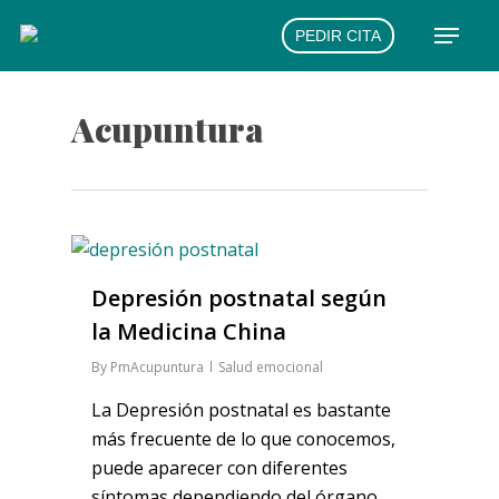
Skip
Menu
PEDIR CITA
to
main
content
Acupuntura
Depresión postnatal según
la Medicina China
By
PmAcupuntura
Salud emocional
La Depresión postnatal es bastante
más frecuente de lo que conocemos,
puede aparecer con diferentes
síntomas dependiendo del órgano