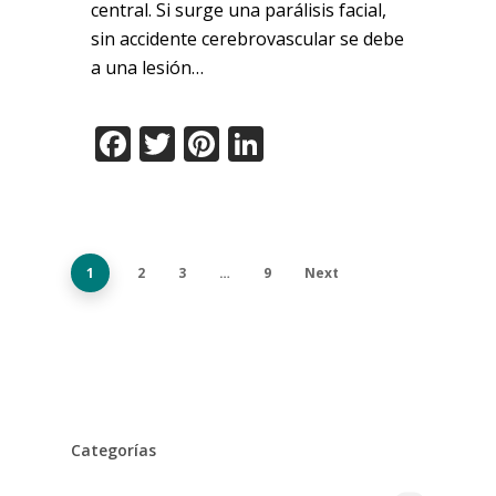
central. Si surge una parálisis facial,
sin accidente cerebrovascular se debe
a una lesión…
Facebook
Twitter
Pinterest
LinkedIn
1
2
3
…
9
Next
Categorías