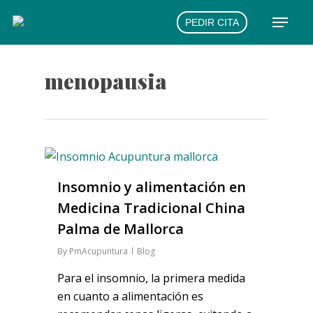
Skip
Menu
PEDIR CITA
to
main
content
menopausia
Insomnio y alimentación en
Medicina Tradicional China
Palma de Mallorca
By
PmAcupuntura
Blog
Para el insomnio, la primera medida
en cuanto a alimentación es