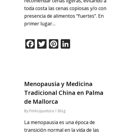
recomendar cenas ligeras, evitando a
toda costa las cenas copiosas y/o con
presencia de alimentos “fuertes”. En
primer lugar…
Facebook
Twitter
Pinterest
LinkedIn
Menopausia y Medicina
Tradicional China en Palma
de Mallorca
By
PmAcupuntura
Blog
La menopausia es una época de
transición normal en la vida de las