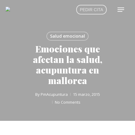
Skip
Menu
PEDIR CITA
to
main
content
Salud emocional
Emociones que
afectan la salud,
acupuntura en
mallorca
By
PmAcupuntura
15 marzo, 2015
No Comments