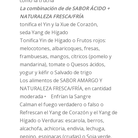
como la trucha
La combinación de de SABOR ÁCIDO +
NATURALEZA FRESCA/FRÍA
tonifica el Yin y la Xue de Corazón,
seda Yang de Hígado
Tonifica Yin de Hígado o Frutos rojos:
melocotones, albaricoques, fresas,
frambuesas, mangos, cítricos (pomelo y
mandarina), tomate o Quesos ácidos,
yogur y kéfir o Salvado de trigo
Los alimentos de SABOR AMARGO Y
NATURALEZA FRESCA/FRÍA, en cantidad
moderada • Enfrían la Sangre
Calman el fuego verdadero o falso o
Refrescan el Yang de Corazón y el Yang de
Hígado o Verduras: escarola, berros,
alcachofa, achicoria, endivia, lechuga,
pepino, espinacas (crudas) o Soja verde,