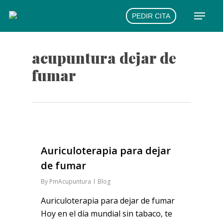
Skip
Menu
PEDIR CITA
to
main
content
acupuntura dejar de
fumar
Auriculoterapia para dejar
de fumar
By
PmAcupuntura
Blog
Auriculoterapia para dejar de fumar
Hoy en el día mundial sin tabaco, te