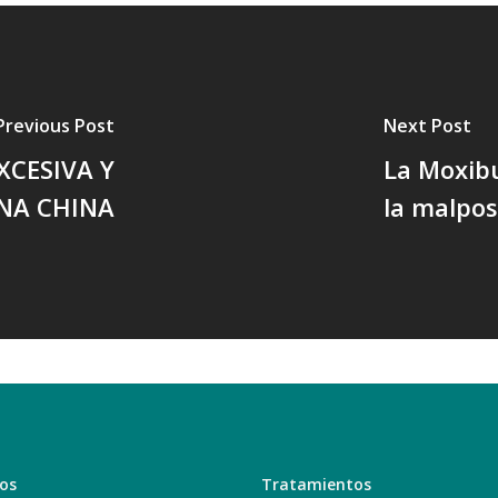
Previous Post
Next Post
XCESIVA Y
La Moxibu
NA CHINA
la malpos
ios
Tratamientos