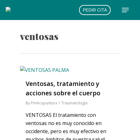
Skip
Menu
PEDIR CITA
to
main
content
ventosas
Ventosas, tratamiento y
acciones sobre el cuerpo
By
PmAcupuntura
Traumatología
VENTOSAS El tratamiento con
ventosas no es muy conocido en
occidente, pero es muy efectivo en
muchos ámbitos de nuestra salud.