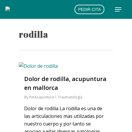
Skip
Menu
PEDIR CITA
to
main
content
rodilla
Dolor de rodilla, acupuntura
en mallorca
By
PmAcupuntura
Traumatología
Dolor de rodilla La rodilla es una de
las articulaciones mas utilizadas por
nuestro cuerpo y por tanto se
asocian a ellas diversas patologías