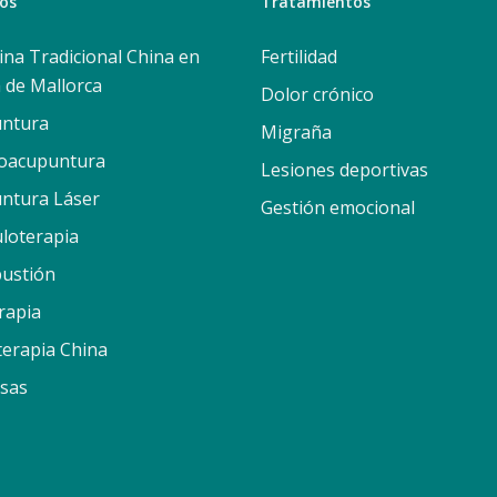
ios
Tratamientos
ina Tradicional China en
Fertilidad
 de Mallorca
Dolor crónico
ntura
Migraña
roacupuntura
Lesiones deportivas
ntura Láser
Gestión emocional
uloterapia
ustión
rapia
terapia China
sas