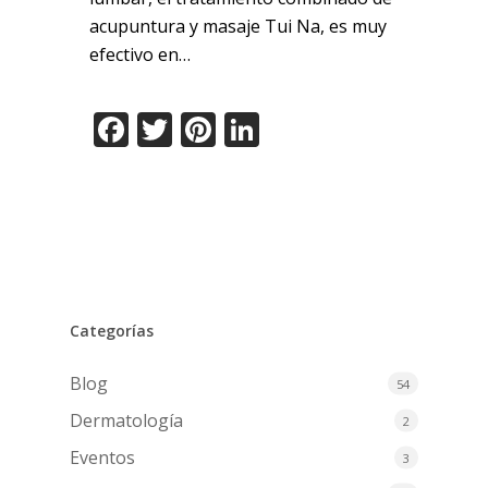
acupuntura y masaje Tui Na, es muy
efectivo en…
Facebook
Twitter
Pinterest
LinkedIn
Categorías
Blog
54
Dermatología
2
Eventos
3