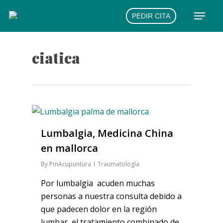
Skip
Menu
PEDIR CITA
to
main
content
ciatica
Lumbalgia, Medicina China
en mallorca
By
PmAcupuntura
Traumatología
Por lumbalgia acuden muchas
personas a nuestra consulta debido a
que padecen dolor en la región
lumbar, el tratamiento combinado de