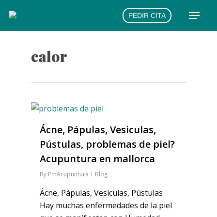
Skip
Menu
PEDIR CITA
to
main
content
calor
Ácne, Pápulas, Vesiculas,
Pústulas, problemas de piel?
Acupuntura en mallorca
By
PmAcupuntura
Blog
Ácne, Pápulas, Vesiculas, Pústulas
Hay muchas enfermedades de la piel