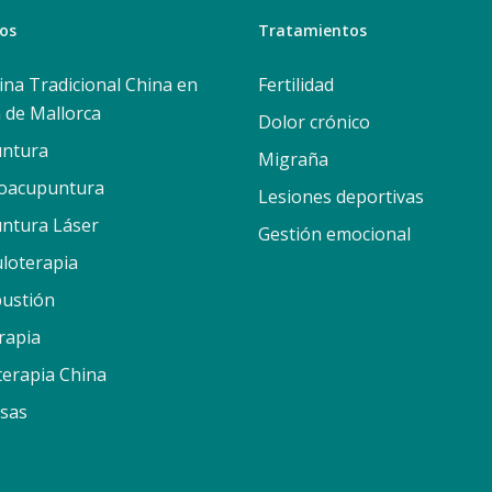
ios
Tratamientos
ina Tradicional China en
Fertilidad
 de Mallorca
Dolor crónico
ntura
Migraña
roacupuntura
Lesiones deportivas
ntura Láser
Gestión emocional
uloterapia
ustión
rapia
terapia China
sas