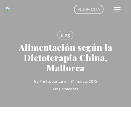
Skip
Menu
PEDIR CITA
to
main
content
Blog
Alimentación según la
Dietoterapia China,
Mallorca
By
PmAcupuntura
31 marzo, 2015
No Comments